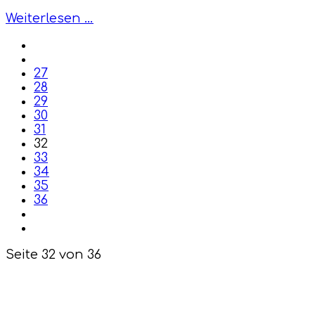
Weiterlesen …
27
28
29
30
31
32
33
34
35
36
Seite 32 von 36