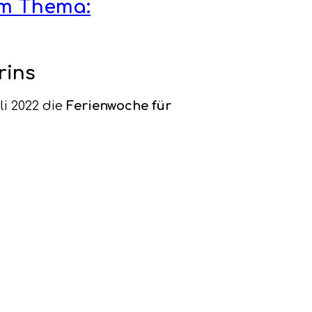
m Thema:
rins
li 2022 die
Ferienwoche für