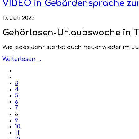
VIDEO in Gebärdensprache zu
17. Juli 2022
Gehörlosen-Urlaubswoche in T
Wie jedes Jahr startet auch heuer wieder im Ju
Weiterlesen …
3
4
5
6
7
8
9
10
11