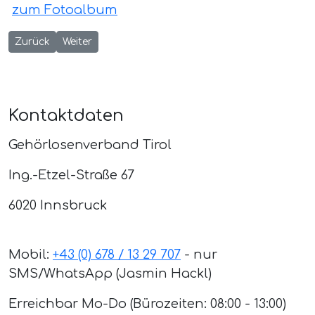
zum Fotoalbum
Vorheriger Beitrag: Ausstellung „Above the River and Under 
Nächster Beitrag: Führung für Gehörlose – Ausstell
Zurück
Weiter
Kontaktdaten
Gehörlosenverband Tirol
Ing.-Etzel-Straße 67
6020 Innsbruck
Mobil:
+43 (0) 678 / 13 29 707
- nur
SMS/WhatsApp (Jasmin Hackl)
Erreichbar Mo-Do (Bürozeiten: 08:00 - 13:00)