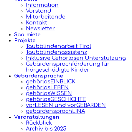
Information
Vorstand
Mitarbeitende
Kontakt
Newsletter
Saalmiete
Projekte
Taubblindenarbeit Tirol
Taubblindenassistenz
Inklusive Gehörlosen Unterstützung
Gebärdensprachförderung für
hörgeschädigte Kinder
Gebärdensprache
gehörlosEINBLICK
gehörlosLEBEN
gehörlosWISSEN
gehörlosGESCHICHTE
vorLESEN und vorGEBÄRDEN
gebärdensprachLINA
Veranstaltungen
Rückblick
Archiv bis 2025